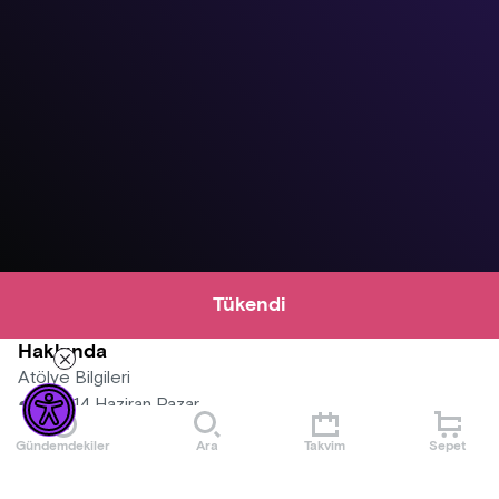
Tükendi
Hakkında
Atölye Bilgileri
●Tarih: 14 Haziran Pazar
●Saat: 13.45 - 16.30
Gündemdekiler
Ara
Takvim
Sepet
●Yer: Cam Bina Toplantı Odası