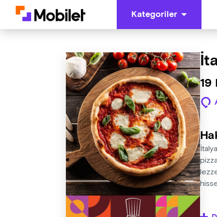
Kategoriler
İt
19 
Ha
İtaly
pizza
lezze
hiss
Atöly