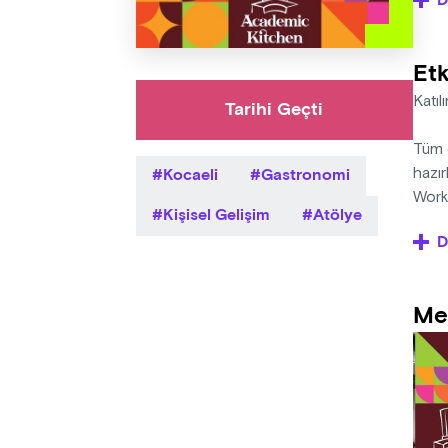
D
Work
pişir
Etk
konus
Katı
Tarihi Geçti
Kimle
Tüm 
Kocaeli
Gastronomi
İtaly
hazı
yaşam
Work
Kişisel Gelişim
Atölye
D
Taze 
2. Gi
hazır
Etkin
Me
önem
Düz t
olmas
3. Hi