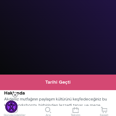
Tarihi Geçti
Hakkında
Akdeniz mutfağının paylaşım kültürünü keşfedeceğiniz bu
keyifli workshopta, birbirinden lezzetli tapas ve meze
tariflerini uygulamalı olarak hazırlayacaksınız. Renkli sunumlar,
Gündemdekiler
Ara
Takvim
Sepet