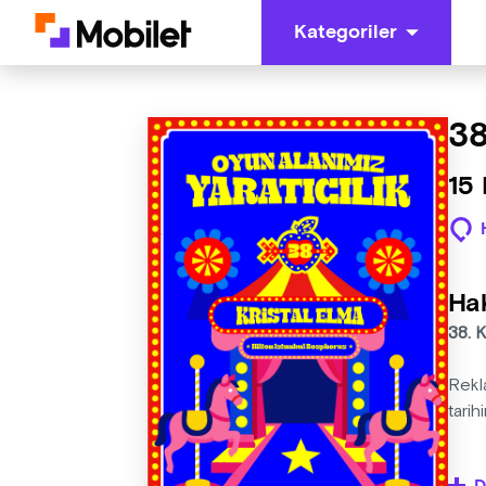
Kategoriler
38
15 
Ha
38. 
Rekla
tari
Krist