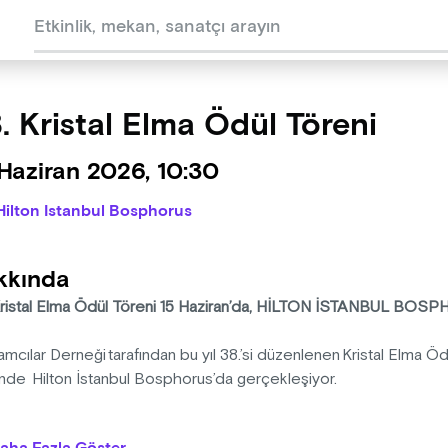
. Kristal Elma Ödül Töreni
Haziran 2026, 10:30
Hilton Istanbul Bosphorus
kkında
Kristal Elma Ödül Töreni 15 Haziran’da, HİLTON İSTANBUL BOS
mcılar Derneği tarafından bu yıl 38.’si düzenlenen Kristal Elma Ö
hinde Hilton İstanbul Bosphorus’da gerçekleşiyor.
al Elma, Türkiye’nin en prestijli yaratıcılık ve pazarlama etkinliği ol