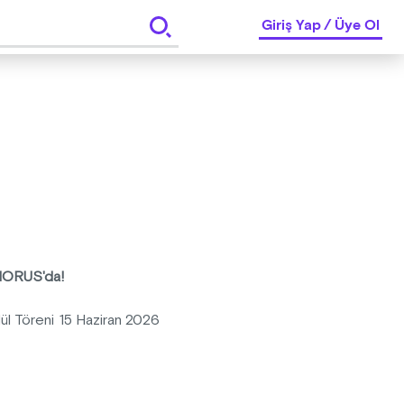
Giriş Yap
/
Üye Ol
PHORUS'da!
dül Töreni 15 Haziran 2026
arak, sektörün tüm paydaşlarını bir