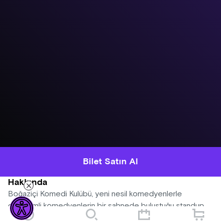
Bilet Satın Al
Hakkında
Boğaziçi Komedi Kulübü, yeni nesil komedyenlerle
deneyimli komedyenlerin bir sahnede buluştuğu standup
gecelerine devam ediyor! Her gösteride farklı