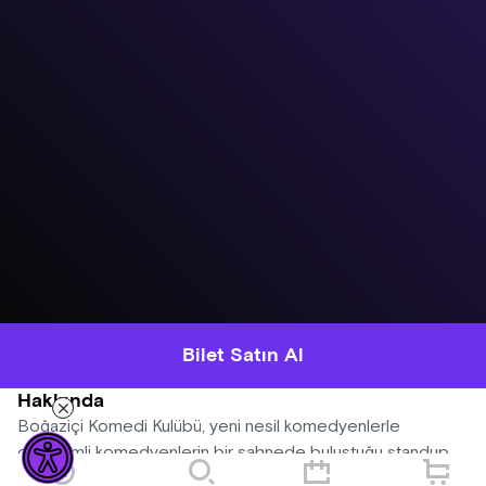
Bilet Satın Al
Hakkında
Boğaziçi Komedi Kulübü, yeni nesil komedyenlerle
deneyimli komedyenlerin bir sahnede buluştuğu standup
gecelerine devam ediyor! Her gösteride farklı