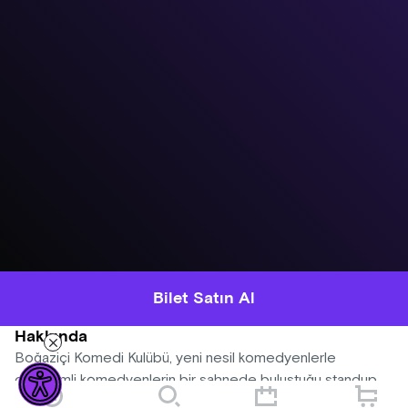
Bilet Satın Al
Hakkında
Boğaziçi Komedi Kulübü, yeni nesil komedyenlerle
deneyimli komedyenlerin bir sahnede buluştuğu standup
gecelerine devam ediyor! Her gösteride farklı