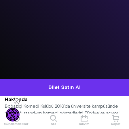
Bilet Satın Al
Hakkında
Boğaziçi Komedi Kulübü 2016'da üniversite kampüsünde
başladığı stand-up komedi gösterilerini Türkiye'ye açıyor!
Deneyimli komedyenlerle yeni nesil komedyenlerin bir
Gündemdekiler
Ara
Takvim
Sepet
sahnede buluştuğu 4'lü stand-up geceleri her Perşembe