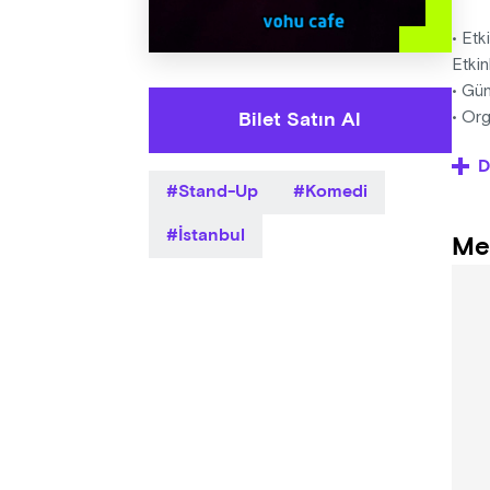
• Etk
Etkin
• Gün
Bilet Satın Al
• Org
yapma
D
yönl
Stand-Up
Komedi
• Org
ve bi
İstanbul
Me