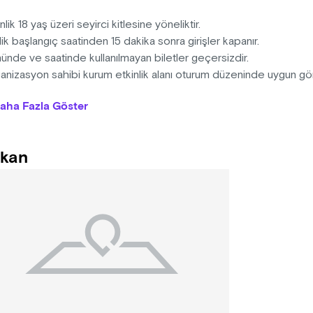
inlik 18 yaş üzeri seyirci kitlesine yöneliktir.
lik başlangıç saatinden 15 dakika sonra girişler kapanır.
ünde ve saatinde kullanılmayan biletler geçersizdir.
anizasyon sahibi kurum etkinlik alanı oturum düzeninde uygun gö
 hakkına sahiptir. Numarasız oturma düzenine sahip etkinliklerde
aha Fazla Göster
endirmesi doğrultusunda oturmayı kabul eder.
anizasyon sahibi kurum mekansal yahut mücbir sebepler dahilinde
tiş saatlerinde değişiklik yapma hakkına sahiptir.
kan