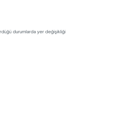
rdüğü durumlarda yer değişikliği
 katılımcılar alan sorumlusunun
 etkinlik içeriğinde, başlangıç