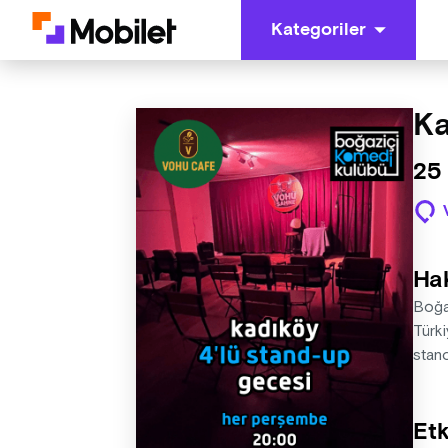
Kategoriler
Ka
25
Ha
Boğa
Türk
stan
Etk