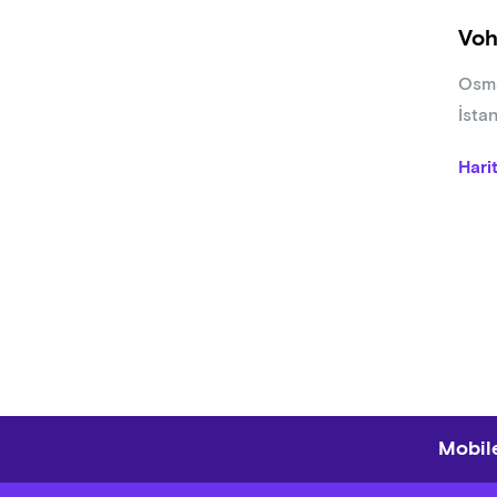
Voh
Osma
İsta
Hari
Mobile