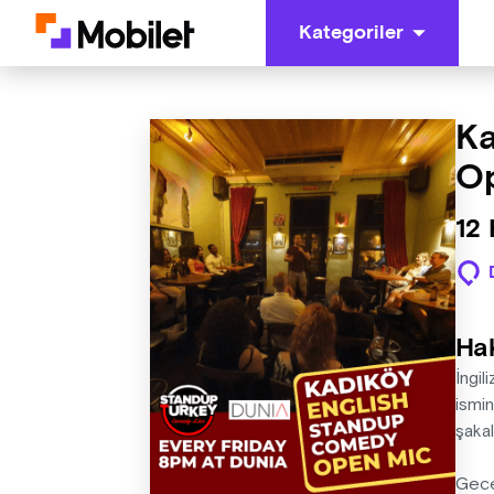
Kategoriler
Ka
O
12
Ha
İngil
ismi
şakal
Gece