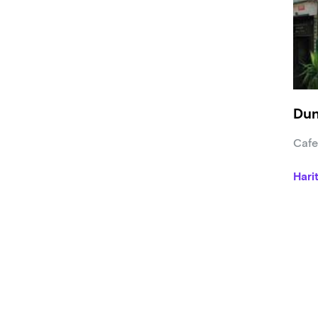
Dun
Cafe
Hari