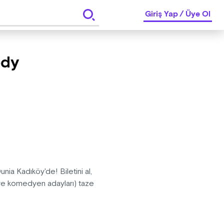
Giriş Yap
/
Üye Ol
edy
ia Kadıköy'de! Biletini al,
(ve komedyen adayları) taze