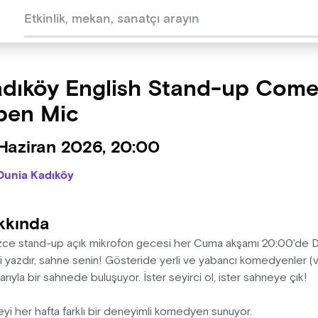
dıköy English Stand-up Com
pen Mic
 Haziran 2026, 20:00
Dunia Kadıköy
kkında
izce stand-up açık mikrofon gecesi her Cuma akşamı 20:00'de Dun
ni yazdır, sahne senin! Gösteride yerli ve yabancı komedyenler 
arıyla bir sahnede buluşuyor. İster seyirci ol, ister sahneye çık!
yi her hafta farklı bir deneyimli komedyen sunuyor.