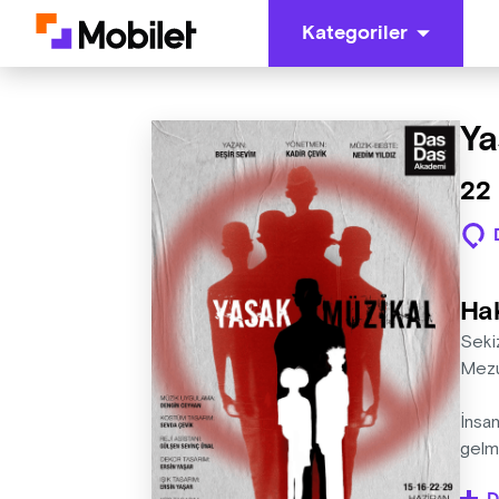
Kategoriler
Ya
22 
Ha
Seki
Mezun
İnsan
gelm