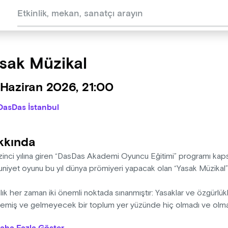
sak Müzikal
Haziran 2026, 21:00
DasDas İstanbul
kkında
zinci yılına giren “DasDas Akademi Oyuncu Eğitimi” programı 
iyet oyunu bu yıl dünya prömiyeri yapacak olan “Yasak Müzikal”i
lık her zaman iki önemli noktada sınanmıştır: Yasaklar ve özgürlükle
emiş ve gelmeyecek bir toplum yer yüzünde hiç olmadı ve ol