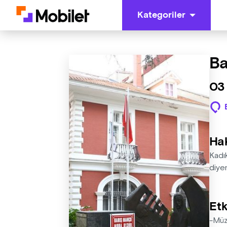
Kategoriler
Ba
03
Ha
Kadı
diyen
Etk
-Müz