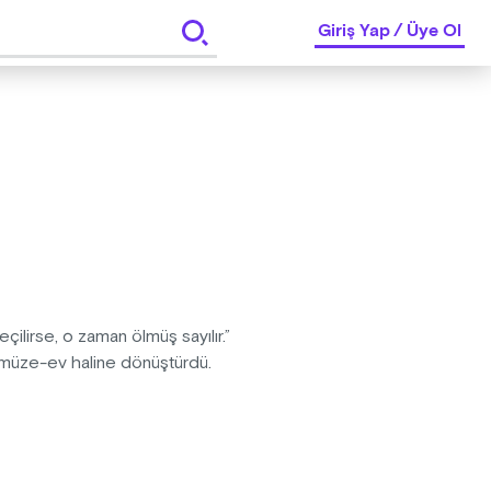
Giriş Yap
/
Üye Ol
lirse, o zaman ölmüş sayılır.”
r müze-ev haline dönüştürdü.