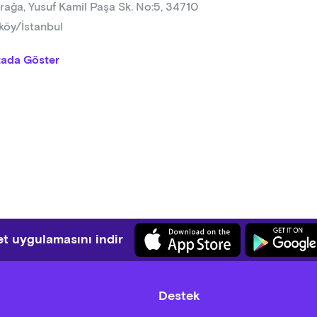
rağa, Yusuf Kamil Paşa Sk. No:5, 34710
köy/İstanbul
tada Göster
t uygulamasını indir
Destek