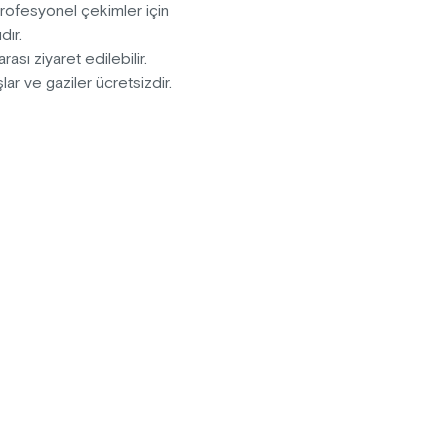
Profesyonel çekimler için
dır.
rası ziyaret edilebilir.
ar ve gaziler ücretsizdir.