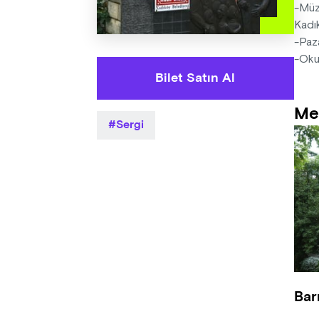
-Müze
Kadık
-Paza
-Okul
Bilet Satın Al
Me
Sergi
Bar