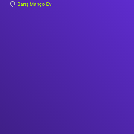
Barış Manço Evi