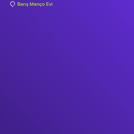
Barış Manço Evi