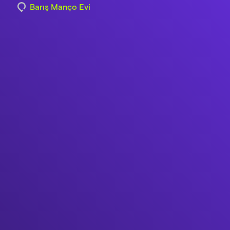
Barış Manço Evi