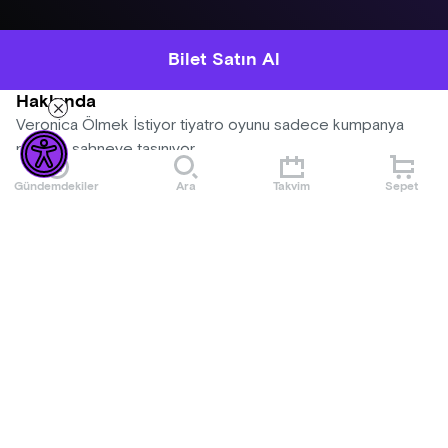
Bilet Satın Al
Hakkında
Veronica Ölmek İstiyor tiyatro oyunu sadece kumpanya
rejisi ile sahneye taşınıyor...
Gündemdekiler
Ara
Takvim
Sepet
Mekan