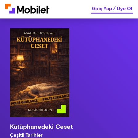
Giriş Yap
/
Üye Ol
Kütüphanedeki Ceset
Çeşitli Tarihler