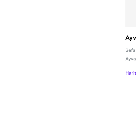
Ayv
Sefa
Ayva
Hari