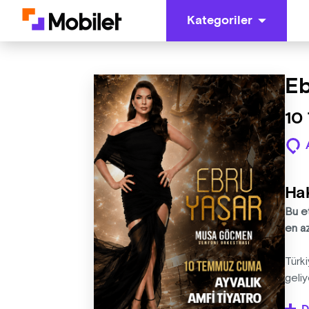
Kategoriler
Eb
10
Ha
Bu e
en a
Türk
geliy