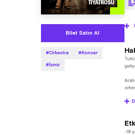
Bilet Satın Al
Ha
Orkestra
Konser
Türk
İzmir
geliy
Arab
orke
yönet
D
Arabe
almak
Etk
Erke
-18 y