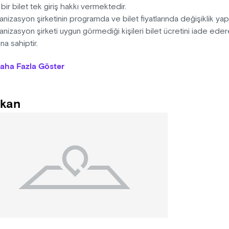
bir bilet tek giriş hakkı vermektedir.
nizasyon şirketinin programda ve bilet fiyatlarında değişiklik yap
nizasyon şirketi uygun görmediği kişileri bilet ücretini iade ed
na sahiptir.
n alınan biletlerde iade ve değişiklik yapılmamaktadır.
aha Fazla Göster
nlik alanına dışarıdan yiyecek ve içecekle girmek yasaktır.
nlik alanına Selfie Stick ve GoPro çubukları ile girilmemektedir.
nlik süresince profesyonel kayıt cihazlarıyla kayıt yapılmasına izi
kan
ti okutularak etkinlik alanına giriş yapan misafirler daha sonra etkin
unda tekrar etkinlik alanına giriş yapamayacaktır.