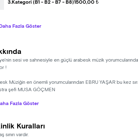
3.Kategori (B1 - B2 - B7 - B8)
1500,00 ₺
Daha Fazla Göster
kkında
iye'nin sesi ve sahnesiyle en güçlü arabesk müzik yorumcuların
or !
esk Müziğin en önemli yorumcularından EBRU YAŞAR bu kez sıradı
stra şefi MUSA GÖÇMEN
imindeki 44 kişilik dev Senfoni orkestrası ile bambaşka bir tar
aha Fazla Göster
sk ve Klasik müziğin bir araya geldiği tam bir müzikal şova sahne
 istiyorsan,
inlik Kuralları
n dönem bilet satışlarından faydalanmayı unutma!
aş sınırı vardır.