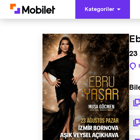
Kategoriler
Eb
23
Bil