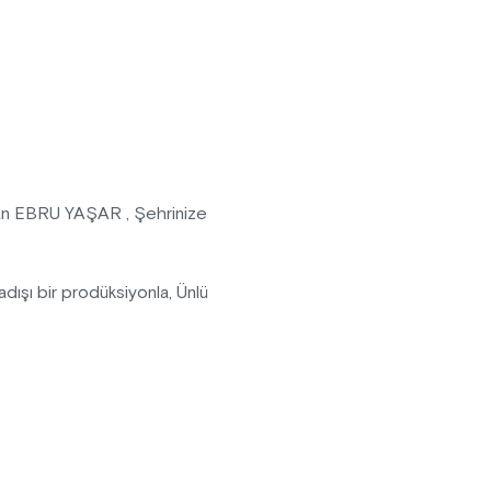
dan EBRU YAŞAR , Şehrinize
şı bir prodüksiyonla, Ünlü
zda sevenleriyle buluşuyor
 olacak bu etkinlikte yerini