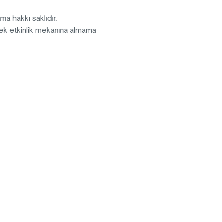
ma hakkı saklıdır.
erek etkinlik mekanına almama
n verilmeyecektir.
lik alanını terk etmesi