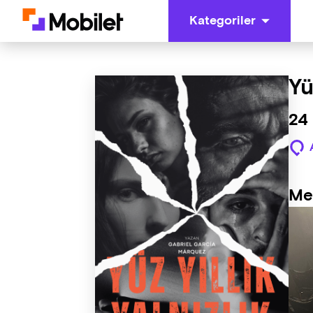
Kategoriler
Yü
24
Me