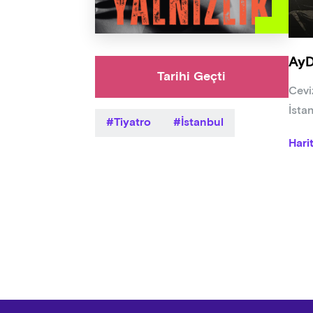
AyD
Tarihi Geçti
Cevi
İsta
Tiyatro
İstanbul
Hari