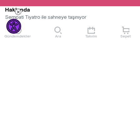
Hakkında
Sempati Tiyatro ile sahneye taşınıyor
Gündemdekiler
Ara
Takvim
Sepet
Mekan
AyDem Sahne Bakırköy