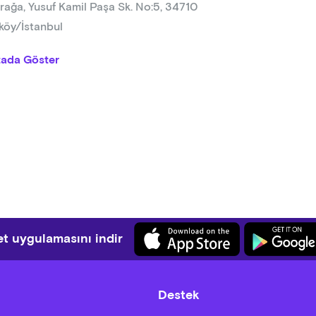
rağa, Yusuf Kamil Paşa Sk. No:5, 34710
köy/İstanbul
tada Göster
t uygulamasını indir
Destek