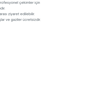
Profesyonel çekimler için
dır.
rası ziyaret edilebilir.
ar ve gaziler ücretsizdir.