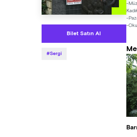
-Müze
Kadık
-Paza
-Okul
Bilet Satın Al
Me
Sergi
Bar