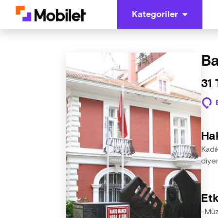
Kategoriler
Ba
31
Ha
Kadı
diyen
Etk
-Müz