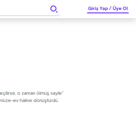
Giriş Yap
/
Üye Ol
lirse, o zaman ölmüş sayılır.”
r müze-ev haline dönüştürdü.