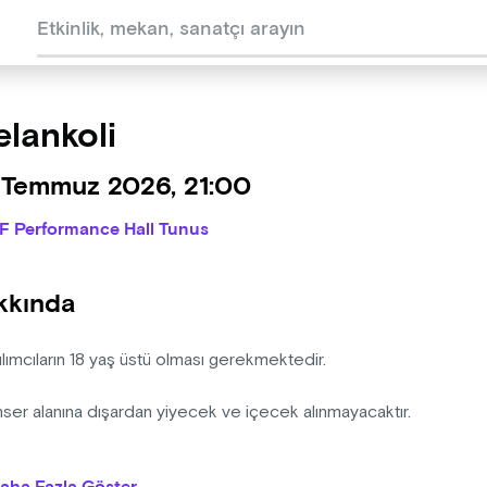
lankoli
 Temmuz 2026, 21:00
IF Performance Hall Tunus
kkında
ılımcıların 18 yaş üstü olması gerekmektedir.
nser alanına dışardan yiyecek ve içecek alınmayacaktır.
anizasyon şirketinin programda ve bilet fiyatlarında değişiklik ya