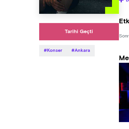
D
- Org
etkin
Etk
- Sat
Tarihi Geçti
Sonr
Konser
Ankara
Me