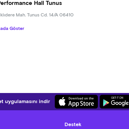
Performance Hall Tunus
klıdere Mah. Tunus Cd. 14/A 06410
tada Göster
t uygulamasını indir
Destek