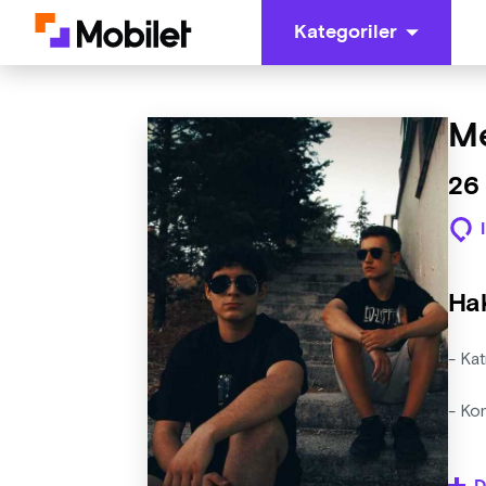
Kategoriler
Me
26
Ha
- Kat
- Ko
- Org