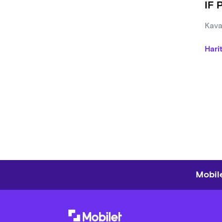
IF 
Kava
Hari
Mobile