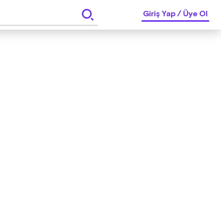
Giriş Yap
/
Üye Ol
pma hakkı saklıdır.