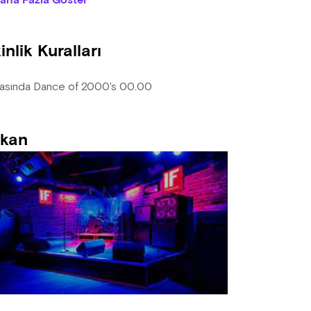
aha Fazla Göster
anizasyon firması, diğer misafirleri rahatsız eden/edecek nitelikt
lik için bilet bedelini iade etmek koşuluyla, etkinlik mekanına kişi
inlik Kuralları
ın alınan biletlerde iptal, iade ve değişiklik yapılmamaktadır.
asında Dance of 2000's 00.00
kan