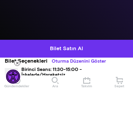
Bilet Satın Al
Bilet Seçenekleri
Oturma Düzenini Göster
Birinci Seans: 11:30-15:00 -
İskelede/Hareketsiz
550,00 ₺
Gündemdekiler
Ara
Takvim
Sepet
İkinci Seans: 15:00-18:30 -
İskelede/Hareketsiz
650,00 ₺
Üçüncü Seans Party: 18:30-21:00 - Sefer
Halinde/2 Saatlik Deniz Turu
950,00 ₺