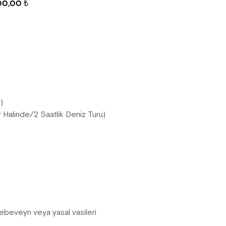
00,00 ₺
z)
Halinde/2 Saatlik Deniz Turu)
nitelikli kahveler, birbirinden
kshoplar ve sürpriz deneyimlerle
tli ebeveyn veya yasal vasileri
keci İDO
iskelesinden kalkacak