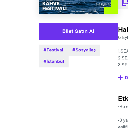
Ha
Bilet Satın Al
6 Ey
Festival
Sosyalleş
1.SE
2.SE
İstanbul
3.SE
(Katıl
D
Tekn
Etk
Dünya
•Bu e
İDO A
özel 
•8 ya
5-6 E
eşliğ