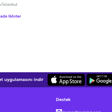
yacaktır.
h/İstanbul
 koşulları nedeniyle katılımcının kendi iptal talebi doğrultusunda
tada Göster
nliğe dışarıdan yiyecek ve içecek getirilmesi kesinlikle yasaktır.
nliğe kesici, delici, yanıcı, patlayıcı madde veya ruhsatlı/ruhsatsı
lileri gerekli kontrolleri yapacak ve risk teşkil eden eşyaların gi
nlikte profesyonel ses, görüntü ve video ekipmanlarıyla çekim yap
onlarla çekim serbesttir.
ı performanslar ve etkinlikler sırasında oturma düzeni olmayacaktır.
t uygulamasını indir
stçe dolaşabilir, diledikleri alanlarda vakit geçirebilirler.
ede Kahve Festivali’nin ilk 2 seansında arabalı vapur hareket ha
lı vapur hareket halinde olacak ve 2 saate yakın bir sefer düze
Destek
ival süresince organizasyon tarafından görüntü ve video çekimi yap