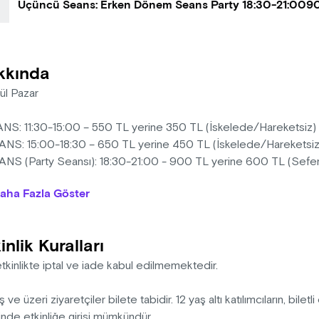
Üçüncü Seans: Erken Dönem Seans Party 18:30-21:00
9
kkında
lül Pazar
ANS: 11:30-15:00 – 550 TL yerine 350 TL (İskelede/Hareketsiz)
ANS: 15:00-18:30 – 650 TL yerine 450 TL (İskelede/Hareketsi
ANS (Party Seansı): 18:30-21:00 - 900 TL yerine 600 TL (Sefer 
ım Sınırlıdır)
aha Fazla Göster
ede Kahve Festivali
inlik Kuralları
nın deniz üzerinde yapılan ilk kahve festivaline hazır mısınız?
tkinlikte iptal ve iade kabul edilmemektedir.
rabalı Vapuru’nda gerçekleştirilecek Teknede Kahve Festivali’nde 
kahve markaları, keyifli DJ performansları, tadım atölyeleri, Wor
ş ve üzeri ziyaretçiler bilete tabidir. 12 yaş altı katılımcıların, bile
ylül 2026 tarihlerinde sizi bekliyor. Teknede Kahve Festivali,
Sir
inde etkinliğe girişi mümkündür.