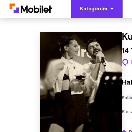
Kategoriler
Ku
14
Ha
Katıl
Kons
Organ