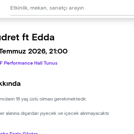
dret ft Edda
 Temmuz 2026, 21:00
IF Performance Hall Tunus
kkında
ımcıların 18 yaş üstü olması gerekmektedir.
er alanına dışardan yiyecek ve içecek alınmayacaktır.
izasyon şirketinin programda ve bilet fiyatlarında değişiklik yapm