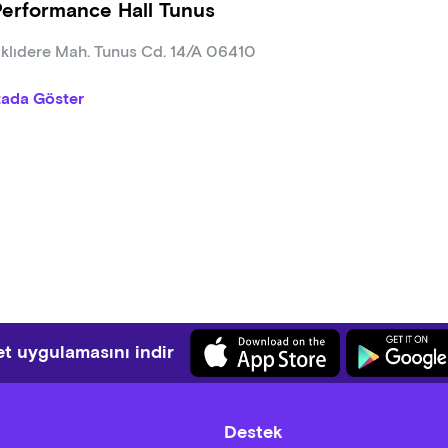
Performance Hall Tunus
klıdere Mah. Tunus Cd. 14/A 06410
tada Göster
t uygulamasını indir
Destek