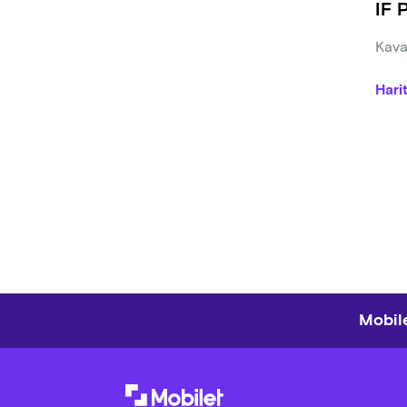
IF 
Kava
Hari
Mobile