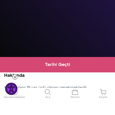
Tarihi Geçti
Hakkında
Katılımcıların 18 yaş üstü olması gerekmektedir.
Gündemdekiler
Ara
Takvim
Sepet
Konser alanına dışardan yiyecek ve içecek alınmayacaktır.
Organizasyon şirketinin programda ve bilet fiyatlarında