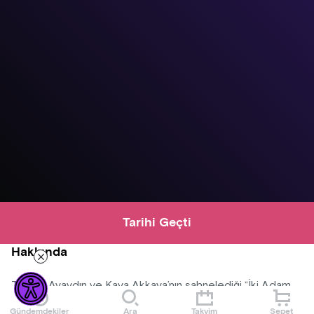
Tarihi Geçti
Hakkında
Tayanç Ayaydın ve Kaya Akkaya’nın sahnelediği “İki Adam
Barda”, bar taburenizde içkinizi yudumlarken dahil
Gündemdekiler
Ara
Takvim
Sepet