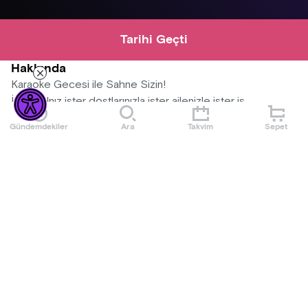
Tarihi Geçti
Hakkında
Karaoke Gecesi ile Sahne Sizin!
İster yalnız ister dostlarınızla ister ailenizle ister iş
arkadaşlarınızla en güvenli en rahat ve kaliteli eğlencenin
Gündemdekiler
Ara
Takvim
Sepet
adresi Cafe Theatre Koşuyolu'nda! Ses sistemi,
projeksiyonu ve bar sunumuyla her pazartesi sahne sizin!
Mekan