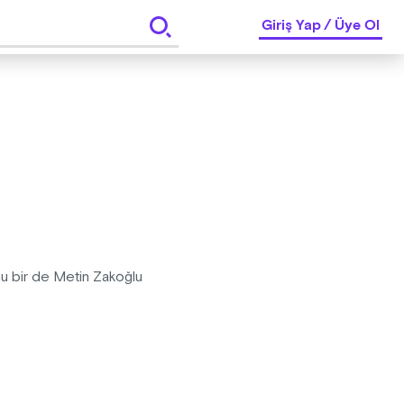
Giriş Yap
/
Üye Ol
nunu bir de Metin Zakoğlu
" anlatımı, sonra işler karışıyor.