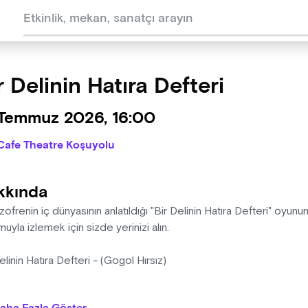
r Delinin Hatıra Defteri
 Temmuz 2026, 16:00
Cafe Theatre Koşuyolu
kkında
izofrenin iç dünyasının anlatıldığı "Bir Delinin Hatıra Defteri" oyu
uyla izlemek için sizde yerinizi alın.
elinin Hatıra Defteri - (Gogol Hırsız)
l Hırsız" diye başlıyor Metin Zakoğlu'nun "Bir Delinin Hatıra Defteri