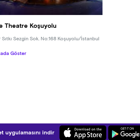
e Theatre Koşuyolu
r Sıtkı Sezgin Sok. No:168 Koşuyolu/İstanbul
tada Göster
t uygulamasını indir