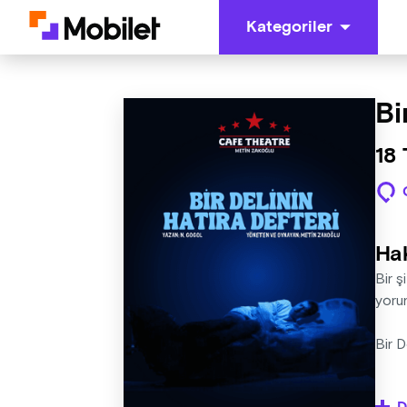
Kategoriler
Bi
18
Ha
Bir ş
yorum
Bir D
"Gogo