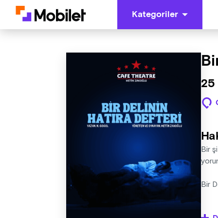
Kategoriler
Bi
25
Ha
Bir ş
yorum
Bir D
"Gogo