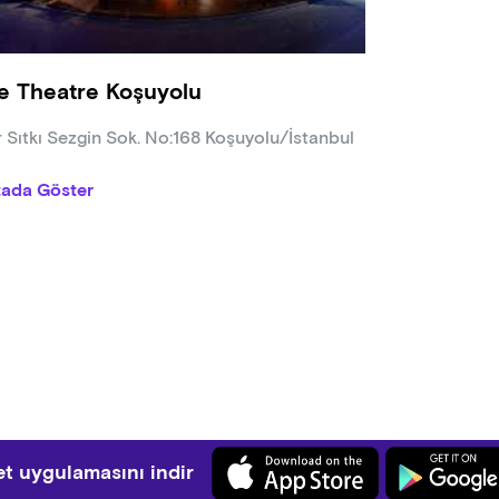
e Theatre Koşuyolu
r Sıtkı Sezgin Sok. No:168 Koşuyolu/İstanbul
tada Göster
t uygulamasını indir