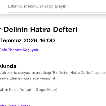
r Delinin Hatıra Defteri
 Temmuz 2026, 16:00
Cafe Theatre Koşuyolu
kkında
izofrenin iç dünyasının anlatıldığı "Bir Delinin Hatıra Defteri" oyu
uyla izlemek için sizde yerinizi alın.
elinin Hatıra Defteri - (Gogol Hırsız)
l Hırsız" diye başlıyor Metin Zakoğlu'nun "Bir Delinin Hatıra Defteri