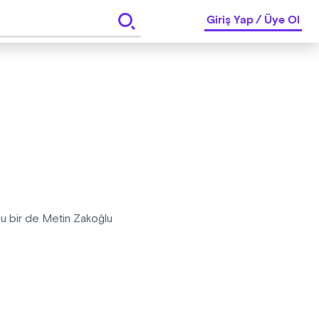
Giriş Yap
/
Üye Ol
nunu bir de Metin Zakoğlu
" anlatımı, sonra işler karışıyor.