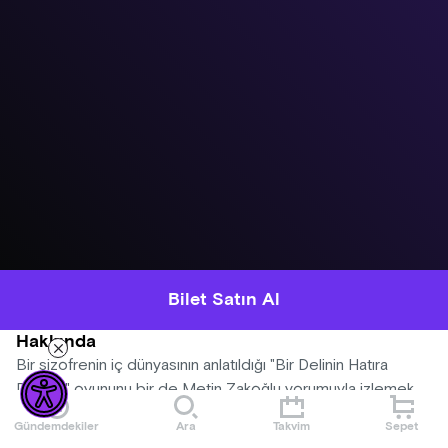
Bilet Satın Al
Hakkında
Bir şizofrenin iç dünyasının anlatıldığı "Bir Delinin Hatıra
Defteri" oyununu bir de Metin Zakoğlu yorumuyla izlemek
için sizde yerinizi alın.
Gündemdekiler
Ara
Takvim
Sepet