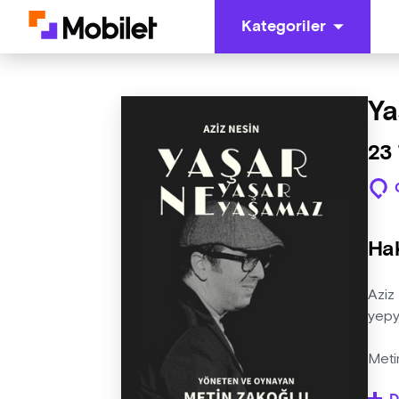
Kategoriler
Ya
23
Ha
Aziz
yepye
Meti
kadar