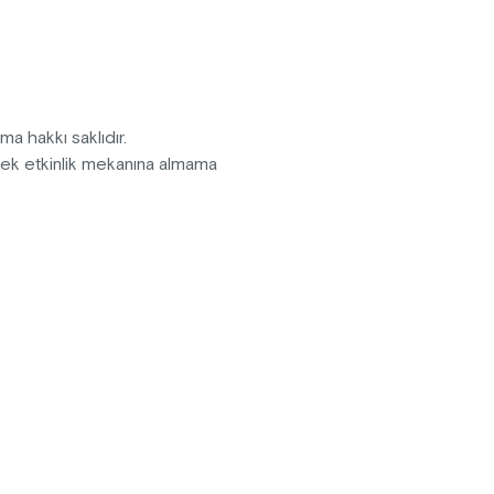
n bunu hep beraber izleyerek
 komediyi kaçırmayın!
pma hakkı saklıdır.
erek etkinlik mekanına almama