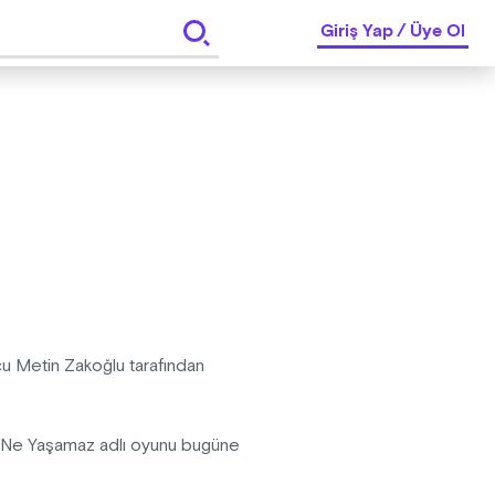
Giriş Yap
/
Üye Ol
u Metin Zakoğlu tarafından
r Ne Yaşamaz adlı oyunu bugüne
adı. Seyirciler seyirci mi,