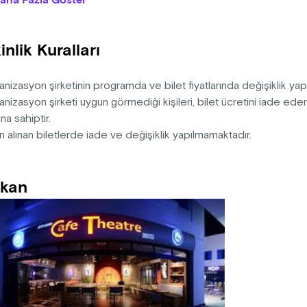
aha Fazla Göster
cu mu, oyuncular oyuncu mu, mahkum mu yoksa kendileri mi geli
nelim. Siz de oyunun bir parçası olmaya hazırsanız bu eğlenceli
inlik Kuralları
n: Aziz Nesin
ten-Dramaturji: Metin Zakoğlu
k: Şükrü Toprak
nizasyon şirketinin programda ve bilet fiyatlarında değişiklik ya
r-Kostüm: Tuğba Zakoğlu
nizasyon şirketi uygun görmediği kişileri, bilet ücretini iade ed
-Müzik: İrem Özer
na sahiptir.
n alınan biletlerde iade ve değişiklik yapılmamaktadır.
kan