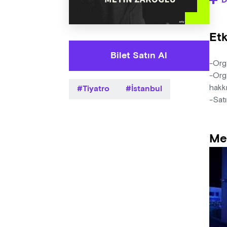
D
oyun
öğre
Etk
Yaza
Yöne
Bilet Satın Al
Müzi
-Orga
Deko
-Orga
Tiyatro
İstanbul
Işık
hakkı
-Satı
Me