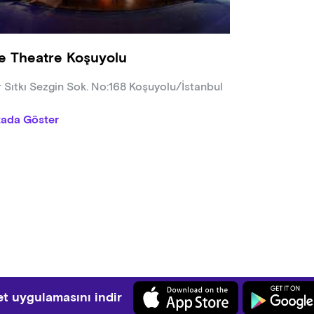
e Theatre Koşuyolu
r Sıtkı Sezgin Sok. No:168 Koşuyolu/İstanbul
tada Göster
t uygulamasını indir