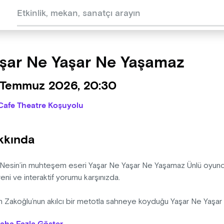
şar Ne Yaşar Ne Yaşamaz
 Temmuz 2026, 20:30
Cafe Theatre Koşuyolu
kkında
 Nesin’in muhteşem eseri Yaşar Ne Yaşar Ne Yaşamaz Ünlü oyunc
ni ve interaktif yorumu karşınızda.
n Zakoğlu’nun akılcı bir metotla sahneye koyduğu Yaşar Ne Yaşa
 hiç kimse sadece tek kişiyle ve böyle bir yorumla sahneye taşım