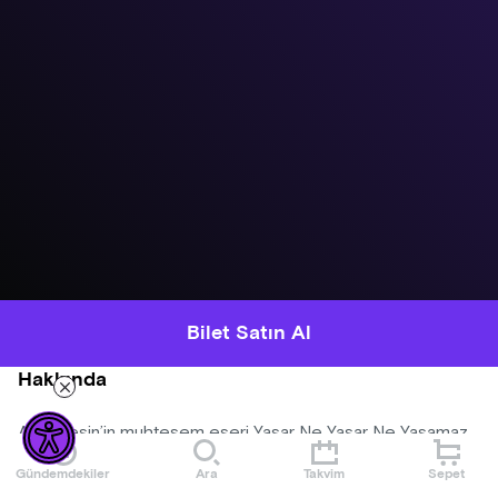
Bilet Satın Al
Hakkında
Aziz Nesin’in muhteşem eseri Yaşar Ne Yaşar Ne Yaşamaz
Ünlü oyuncu Metin Zakoğlu tarafından yepyeni ve interaktif
Gündemdekiler
Ara
Takvim
Sepet
yorumu karşınızda.