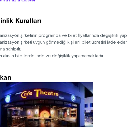
aha Fazla Göster
cu mu, oyuncular oyuncu mu, mahkum mu yoksa kendileri mi geli
nelim. Siz de oyunun bir parçası olmaya hazırsanız bu eğlenceli
inlik Kuralları
n: Aziz Nesin
ten-Dramaturji: Metin Zakoğlu
k: Şükrü Toprak
nizasyon şirketinin programda ve bilet fiyatlarında değişiklik ya
r-Kostüm: Tuğba Zakoğlu
nizasyon şirketi uygun görmediği kişileri, bilet ücretini iade ed
-Müzik: İrem Özer
na sahiptir.
n alınan biletlerde iade ve değişiklik yapılmamaktadır.
kan