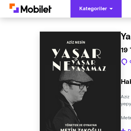
Kategoriler
Ya
19
Ha
Aziz
yepye
Meti
kadar