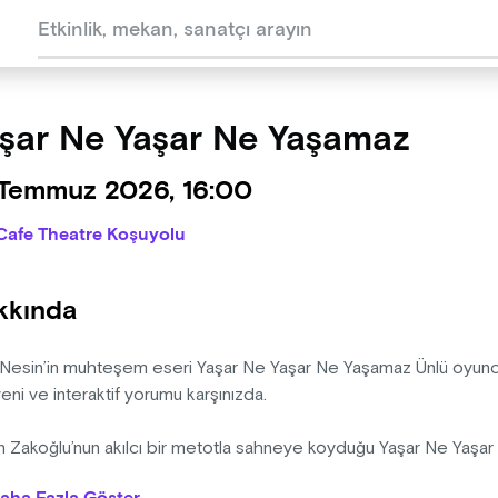
şar Ne Yaşar Ne Yaşamaz
 Temmuz 2026, 16:00
Cafe Theatre Koşuyolu
kkında
 Nesin’in muhteşem eseri Yaşar Ne Yaşar Ne Yaşamaz Ünlü oyunc
ni ve interaktif yorumu karşınızda.
n Zakoğlu’nun akılcı bir metotla sahneye koyduğu Yaşar Ne Yaşa
 hiç kimse sadece tek kişiyle ve böyle bir yorumla sahneye taşım