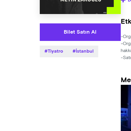
D
oyun
öğre
Etk
Yaza
Yöne
Bilet Satın Al
Müzi
-Orga
Deko
-Orga
Tiyatro
İstanbul
Işık
hakkı
-Satı
Me