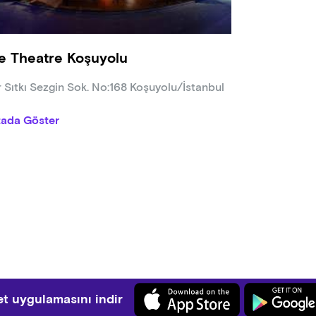
e Theatre Koşuyolu
r Sıtkı Sezgin Sok. No:168 Koşuyolu/İstanbul
tada Göster
t uygulamasını indir