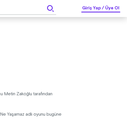
Giriş Yap
/
Üye Ol
u Metin Zakoğlu tarafından
r Ne Yaşamaz adlı oyunu bugüne
adı. Seyirciler seyirci mi,