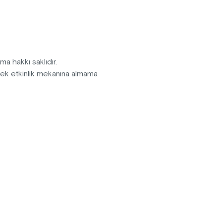
n bunu hep beraber izleyerek
 komediyi kaçırmayın!
pma hakkı saklıdır.
erek etkinlik mekanına almama