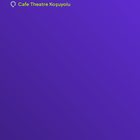
Cafe Theatre Koşuyolu