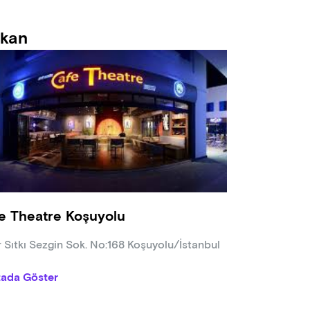
kan
e Theatre Koşuyolu
r Sıtkı Sezgin Sok. No:168 Koşuyolu/İstanbul
tada Göster