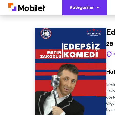
Kategoriler
Ed
25
Ha
Meti
Zakoğ
göst
Ölçüs
Uyum