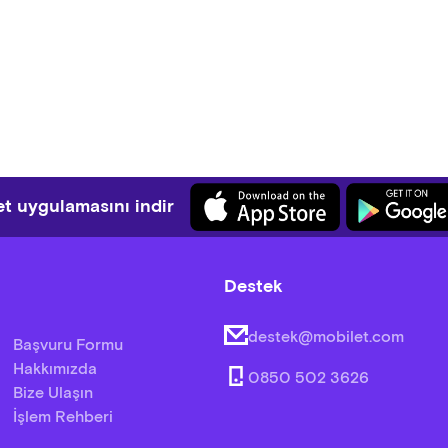
t uygulamasını indir
Destek
destek@mobilet.com
Başvuru Formu
Hakkımızda
0850 502 3626
Bize Ulaşın
İşlem Rehberi