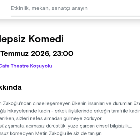
epsiz Komedi
 Temmuz 2026, 23:00
Cafe Theatre Koşuyolu
kkında
n Zakoğlu'ndan cinselleşemeyen ülkenin insanları ve durumları üz
lu hikayelerinde kadın - erkek ilişkilerinde erkeğin tarafı ile kadının
erirken, sizleri nefes almadan gülmeye zorluyor.
üz şamata, acımasız dürüstlük, yüze çarpan cinsel bilgisizlik...
suz komedyen Metin Zakoğlu ile siz de tanışın.