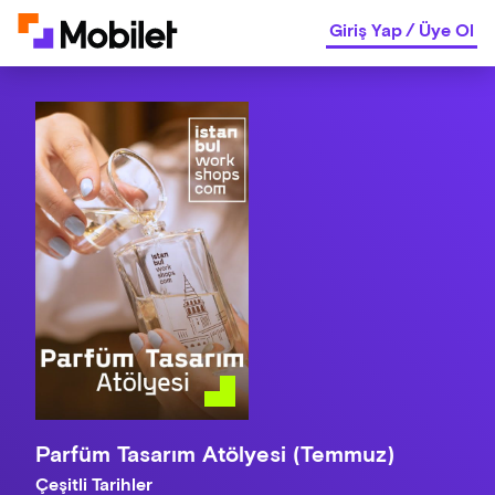
Giriş Yap
/
Üye Ol
Parfüm Tasarım Atölyesi (Temmuz)
Çeşitli Tarihler