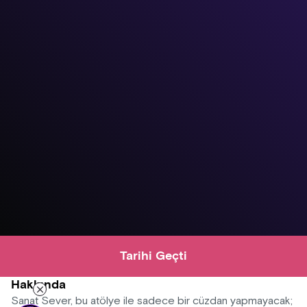
Tarihi Geçti
Hakkında
Sanat Sever, bu atölye ile sadece bir cüzdan yapmayacak;