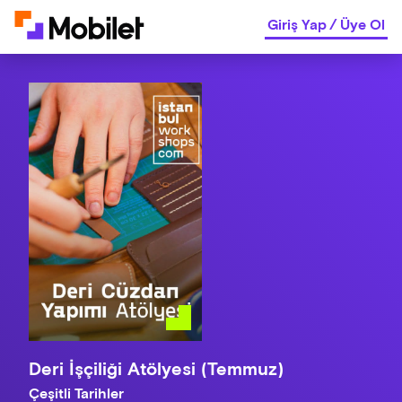
Giriş Yap
/
Üye Ol
Deri İşçiliği Atölyesi (Temmuz)
Çeşitli Tarihler