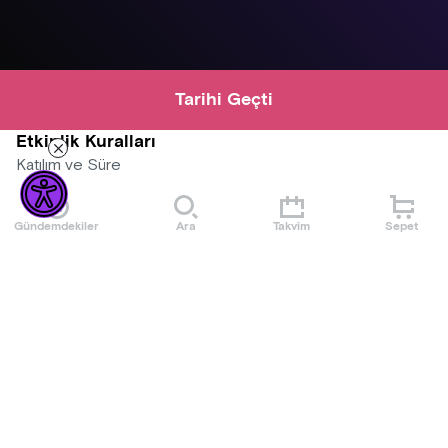
Tarihi Geçti
Etkinlik Kuralları
Katılım ve Süre
Tüm ekipman ve malzemeler kurumumuz tarafından temin
Gündemdekiler
Ara
Takvim
Sepet
edilmektedir. Katılımcıların herhangi bir hazırlık yapmasına
veya malzeme getirmesine gerek yoktur.
Workshop süresi toplam 2 saat olup, herhangi bir ön bilgi
Daha Fazla Göster
veya deneyim gerekmemektedir.
2. Giyim Kuralları
Etkinlik boyunca rahat hareket edebileceğiniz, mutfak
Mekan
ortamına uygun kıyafetler tercih etmeniz önemlidir.