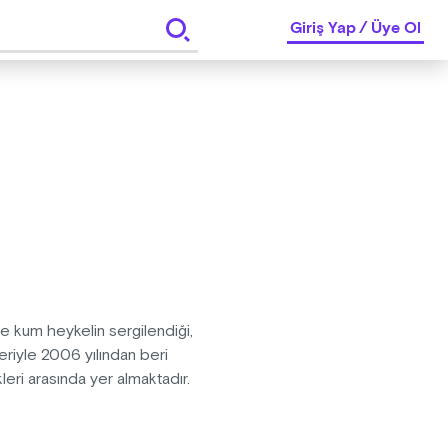
Giriş Yap
/
Üye Ol
kum heykelin sergilendiği,
kleriyle 2006 yılından beri
leri arasında yer almaktadır.
 Ephemeral (geçici) bir sanat