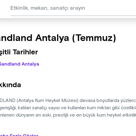
ndland Antalya (Temmuz)
itli Tarihler
Sandland Antalya
kkında
LAND (Antalya Kum Heykel Müzesi) devasa boyutlarda yüzlerce 
genişliği, katılan sanatçı sayısı ve kullanılan kum miktarı gibi özelli
lenen dünyanın en eski, prestijli ve en büyük kum heykel etkinlik
eykel sanatı son yıllarda dünyada yeni yeni yaygınlaşan özel bir