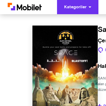
Kategoriler
Sa
Çeş
Ha
SAND
alan 
düzen
Kum h