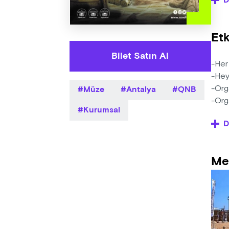
D
türüd
kulla
ağır
Etk
eserl
olaca
Bilet Satın Al
sergi
-Her 
-Hey
Müze
Antalya
QNB
Antal
-Orga
kulla
-Orga
Kurumsal
perfo
hakkı
D
tek 
-Satı
saatl
Me