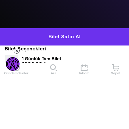
Bilet Satın Al
Bilet Seçenekleri
1 Günlük Tam Bilet
2000,00 ₺
Gündemdekiler
Ara
Takvim
Sepet
1 Günlük Öğrenci Bileti
1300,00 ₺
Hakkında
XI. Gastromasa Istanbul Uluslararası Gastronomi Konferansı
& Fuarı
Dünyanın en büyük ikinci gastronomi konferansı olarak