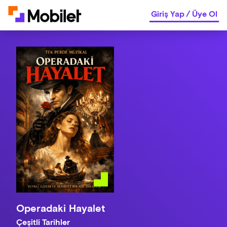
Giriş Yap
/
Üye Ol
Operadaki Hayalet
Çeşitli Tarihler