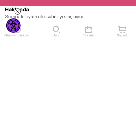
Hakkında
Sempati Tiyatro ile sahneye taşınıyor
Gündemdekiler
Ara
Takvim
Sepet
Mekan
AyDem Sahne Bakırköy