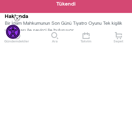
Tükendi
Hakkında
Bir İdam Mahkumunun Son Günü Tiyatro Oyunu Tek kişilik
uyarlaması ile seyirci ile buluşuyor
Gündemdekiler
Ara
Takvim
Sepet
Mekan