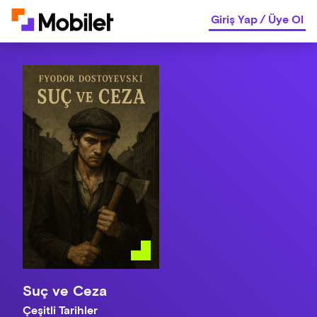
Giriş Yap
/
Üye Ol
Suç ve Ceza
Çeşitli Tarihler