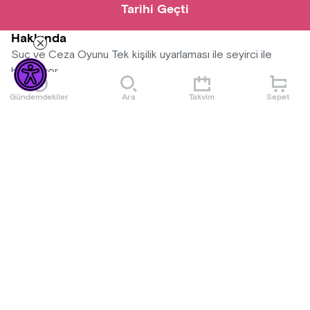
Tarihi Geçti
Hakkında
Suç ve Ceza Oyunu Tek kişilik uyarlaması ile seyirci ile
buluşuyor
Gündemdekiler
Ara
Takvim
Sepet
Mekan