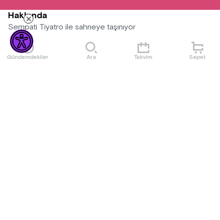
Hakkında
Sempati Tiyatro ile sahneye taşınıyor
Gündemdekiler
Ara
Takvim
Sepet
Mekan
AyDem Sahne Bakırköy