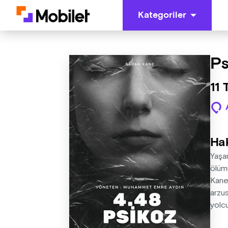
Kategoriler
Ps
11
Ha
Yaşam
ölümü
Kane
arzus
yolcu