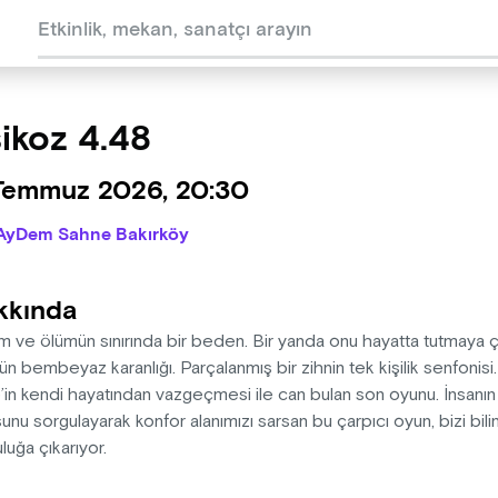
ikoz 4.48
 Temmuz 2026, 20:30
AyDem Sahne Bakırköy
kkında
 ve ölümün sınırında bir beden. Bir yanda onu hayatta tutmaya ça
n bembeyaz karanlığı. Parçalanmış bir zihnin tek kişilik senfonisi
’in kendi hayatından vazgeçmesi ile can bulan son oyunu. İnsanı
unu sorgulayarak konfor alanımızı sarsan bu çarpıcı oyun, bizi bilinc
luğa çıkarıyor.