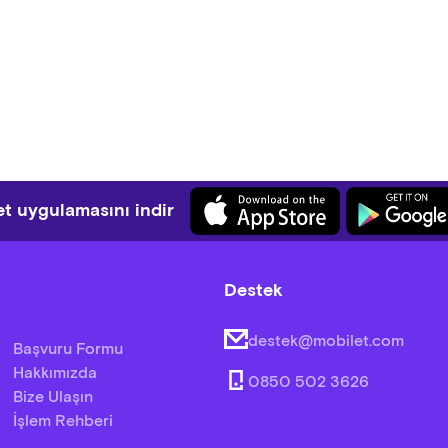
t uygulamasını indir
Destek
destek@mobilet.com
Başvuru Formu
Hakkımızda
0850 502 3626
Bize Ulaşın
İşlem Rehberi