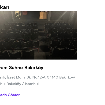
kan
em Sahne Bakırköy
zlik, İzzet Molla Sk. No:12/A, 34140 Bakırköy/
nbul Bakırköy / İstanbul
tada Göster