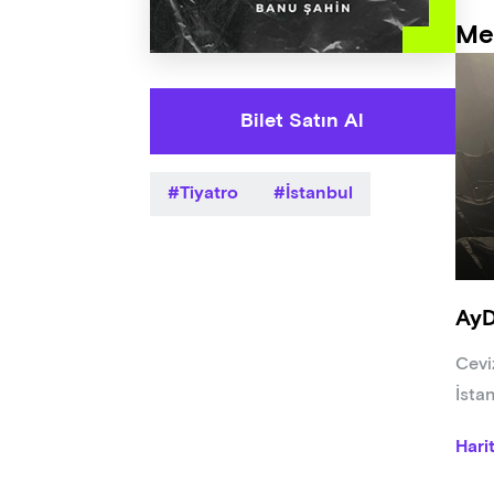
Me
Bilet Satın Al
Tiyatro
İstanbul
AyD
Cevi
İsta
Hari