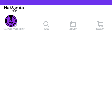
Hakkında
Gündemdekiler
Ara
Takvim
Sepet
Mekan
AyDem Sahne Bakırköy