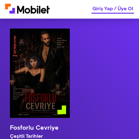
Giriş Yap
/
Üye Ol
Fosforlu Cevriye
Çeşitli Tarihler