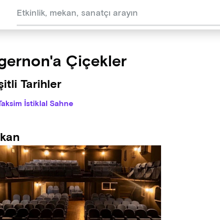
gernon'a Çiçekler
itli Tarihler
Taksim İstiklal Sahne
kan