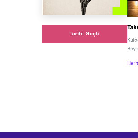
Tak
Tarihi Geçti
Kulo
Beyo
Hari